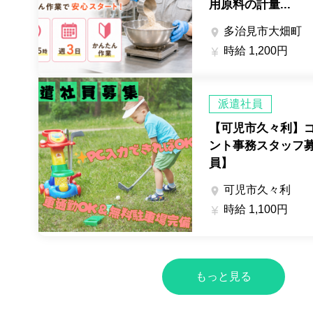
用原料の計量...
多治見市大畑町

時給 1,200円

派遣社員
【可児市久々利】
ント事務スタッフ
員】
可児市久々利

時給 1,100円

もっと見る