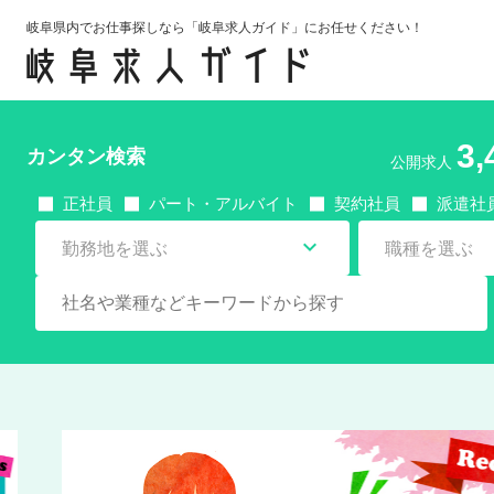
岐阜県内でお仕事探しなら「岐阜求人ガイド」にお任せください！
3,
カンタン検索
公開求人
正社員
パート・アルバイト
契約社員
派遣社

勤務地を選ぶ
職種を選ぶ