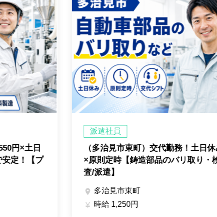
派遣社員
50円×土日
（多治見市東町）交代勤務！土日休
で安定！【プ
×原則定時【鋳造部品のバリ取り・
査/派遣】
多治見市東町

時給 1,250円
