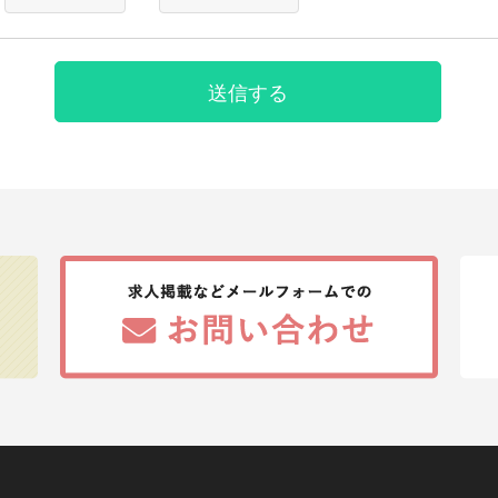
遂行することに対して協力する必要がある場合であって、本人
とによって当該事務の遂行に支障を及ぼすおそれがあるとき
【第三者への提供】
送信する
弊社は法律で定められている場合を除いて、応募者の個人情報を当
得ず第三者に提供・委託することはありません。ただし、官公庁等
により個人情報について開示が求められた場合は、関係法令に反し
て、応募者の同意なく応募内容を提供することがあります。
【提供の任意性】
応募者が弊社に対して個人情報を提供することは任意です。ただし
されない場合には、採用の検討ができない場合がありますので、あ
ださい。
【個人情報の開示等について】
貴殿には、貴殿の個人情報の利用目的の通知、開示、内容の訂正・
の停止、消去及び第三者への提供の停止（以下、「開示等」という
た場合には、遅滞なく対応します。
【統計処理されたデータの利用】
当社は、提供を受けた個人情報をもとに、個人を特定できないよう
タを作成することがあります。個人を特定できない統計データにつ
ら制限なく利用することができるものとします。