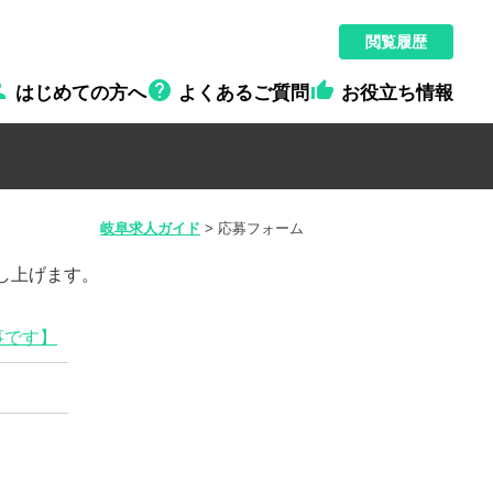
閲覧履歴



はじめての方へ
よくあるご質問
お役立ち情報
岐阜求人ガイド
>
応募フォーム
し上げます。
事です】