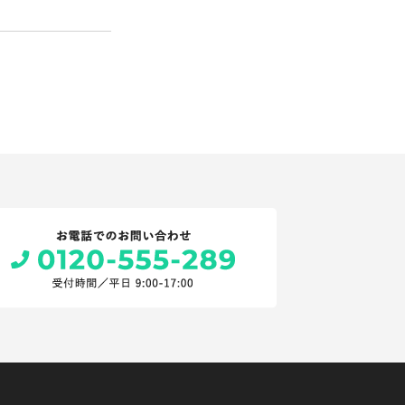
の同意を得るこ
該応募者の同意を
から法的な手続き
ない範囲におい
、個人情報を提供
らかじめご了承く
追加・削除、利用
。）の求めがあっ
加工した統計デー
いては、当社は何