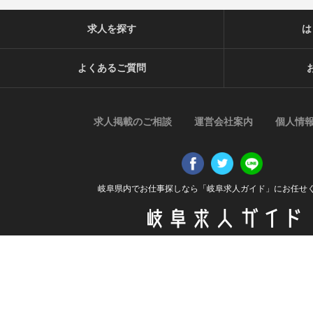
タを作成することがあります。個人を特定できない統計データ
ら制限なく利用することができるものとします。
求人を探す
は
【ご質問及びご苦情の窓口】
当社における個人データの取り扱いに関するご質問やご苦情に
よくあるご質問
ご連絡ください。
住所
〒509-0202 岐阜県可児市中恵土2337番地1 ファミリーエステ
電話番号
求人掲載のご相談
運営会社案内
個人情
0574-50-1160
受付時間
平日 9:00〜17:00
岐阜県内でお仕事探しなら「岐阜求人ガイド」にお任せ