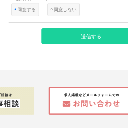
って、本人の同意を得ることが困難であるとき
同意する
同意しない
国の機関若しくは地方公共団体又はその委託を受けた者
遂行することに対して協力する必要がある場合であって
とによって当該事務の遂行に支障を及ぼすおそれがある
【第三者への提供】
送信する
弊社は法律で定められている場合を除いて、応募者の個人情報
得ず第三者に提供・委託することはありません。ただし、官公
により個人情報について開示が求められた場合は、関係法令に
て、応募者の同意なく応募内容を提供することがあります。
【提供の任意性】
応募者が弊社に対して個人情報を提供することは任意です。た
されない場合には、採用の検討ができない場合がありますので
ださい。
【個人情報の開示等について】
貴殿には、貴殿の個人情報の利用目的の通知、開示、内容の訂
の停止、消去及び第三者への提供の停止（以下、「開示等」と
た場合には、遅滞なく対応します。
【統計処理されたデータの利用】
当社は、提供を受けた個人情報をもとに、個人を特定できない