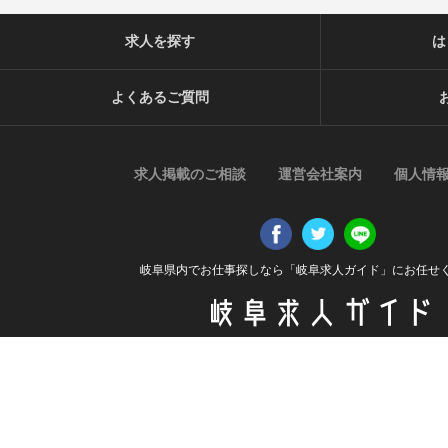
タを作成することがあります。個人を特定できない統計データ
ら制限なく利用することができるものとします。
求人を探す
は
【ご質問及びご苦情の窓口】
当社における個人データの取り扱いに関するご質問やご苦情に
よくあるご質問
ご連絡ください。
住所
〒509-0202 岐阜県可児市中恵土2337番地1 ファミリーエステ
電話番号
求人掲載のご相談
運営会社案内
個人情
0574-50-1160
受付時間
平日 9:00〜17:00
岐阜県内でお仕事探しなら「岐阜求人ガイド」にお任せ