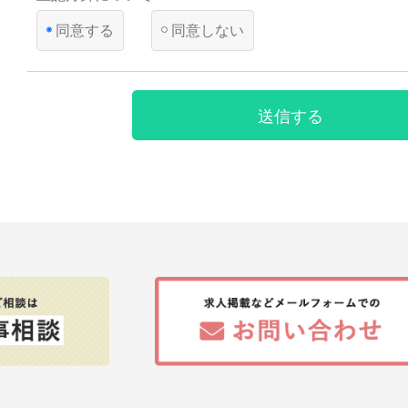
って、本人の同意を得ることが困難であるとき
同意する
同意しない
国の機関若しくは地方公共団体又はその委託を受けた者
遂行することに対して協力する必要がある場合であって
とによって当該事務の遂行に支障を及ぼすおそれがある
【第三者への提供】
送信する
弊社は法律で定められている場合を除いて、応募者の個人情報
得ず第三者に提供・委託することはありません。ただし、官公
により個人情報について開示が求められた場合は、関係法令に
て、応募者の同意なく応募内容を提供することがあります。
【提供の任意性】
応募者が弊社に対して個人情報を提供することは任意です。た
されない場合には、採用の検討ができない場合がありますので
ださい。
【個人情報の開示等について】
貴殿には、貴殿の個人情報の利用目的の通知、開示、内容の訂
の停止、消去及び第三者への提供の停止（以下、「開示等」と
た場合には、遅滞なく対応します。
【統計処理されたデータの利用】
当社は、提供を受けた個人情報をもとに、個人を特定できない