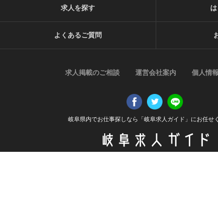
ら制限なく利用することができるものとします。
求人を探す
は
【ご質問及びご苦情の窓口】
当社における個人データの取り扱いに関するご質問やご苦情に
よくあるご質問
ご連絡ください。
住所
〒509-0202 岐阜県可児市中恵土2337番地1 ファミリーエステ
電話番号
求人掲載のご相談
運営会社案内
個人情
0574-50-1160
受付時間
平日 9:00〜17:00
岐阜県内でお仕事探しなら「岐阜求人ガイド」にお任せ