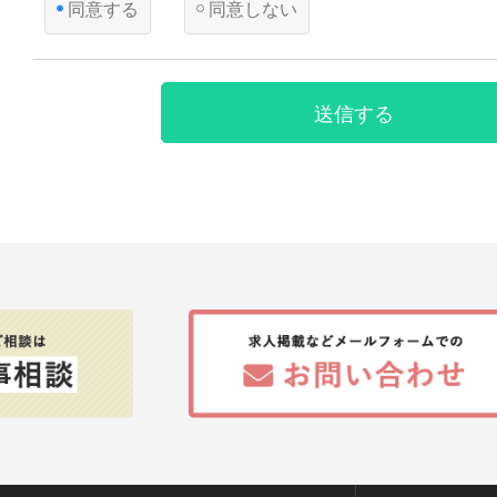
同意する
同意しない
国の機関若しくは地方公共団体又はその委託を受けた者
遂行することに対して協力する必要がある場合であって
とによって当該事務の遂行に支障を及ぼすおそれがある
【第三者への提供】
送信する
弊社は法律で定められている場合を除いて、応募者の個人情報
得ず第三者に提供・委託することはありません。ただし、官公
により個人情報について開示が求められた場合は、関係法令に
て、応募者の同意なく応募内容を提供することがあります。
【提供の任意性】
応募者が弊社に対して個人情報を提供することは任意です。た
されない場合には、採用の検討ができない場合がありますので
ださい。
【個人情報の開示等について】
貴殿には、貴殿の個人情報の利用目的の通知、開示、内容の訂
の停止、消去及び第三者への提供の停止（以下、「開示等」と
た場合には、遅滞なく対応します。
【統計処理されたデータの利用】
当社は、提供を受けた個人情報をもとに、個人を特定できない
タを作成することがあります。個人を特定できない統計データ