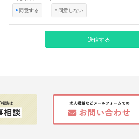
って、本人の同意を得ることが困難であるとき
同意する
同意しない
国の機関若しくは地方公共団体又はその委託を受けた者
遂行することに対して協力する必要がある場合であって
とによって当該事務の遂行に支障を及ぼすおそれがある
【第三者への提供】
送信する
弊社は法律で定められている場合を除いて、応募者の個人情報
得ず第三者に提供・委託することはありません。ただし、官公
により個人情報について開示が求められた場合は、関係法令に
て、応募者の同意なく応募内容を提供することがあります。
【提供の任意性】
応募者が弊社に対して個人情報を提供することは任意です。た
されない場合には、採用の検討ができない場合がありますので
ださい。
【個人情報の開示等について】
貴殿には、貴殿の個人情報の利用目的の通知、開示、内容の訂
の停止、消去及び第三者への提供の停止（以下、「開示等」と
た場合には、遅滞なく対応します。
【統計処理されたデータの利用】
当社は、提供を受けた個人情報をもとに、個人を特定できない