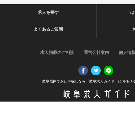
タを作成することがあります。個人を特定できない統計データ
ら制限なく利用することができるものとします。
求人を探す
は
【ご質問及びご苦情の窓口】
当社における個人データの取り扱いに関するご質問やご苦情に
よくあるご質問
ご連絡ください。
住所
〒509-0202 岐阜県可児市中恵土2337番地1 ファミリーエステ
電話番号
求人掲載のご相談
運営会社案内
個人情
0574-50-1160
受付時間
平日 9:00〜17:00
岐阜県内でお仕事探しなら「岐阜求人ガイド」にお任せ