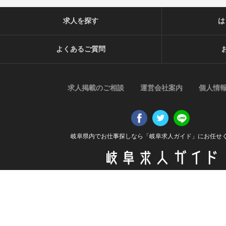
タを作成することがあります。個人を特定できない統計データ
ら制限なく利用することができるものとします。
求人を探す
は
【ご質問及びご苦情の窓口】
当社における個人データの取り扱いに関するご質問やご苦情に
よくあるご質問
ご連絡ください。
住所
〒509-0202 岐阜県可児市中恵土2337番地1 ファミリーエステ
電話番号
求人掲載のご相談
運営会社案内
個人情
0574-50-1160
受付時間
平日 9:00〜17:00
岐阜県内でお仕事探しなら「岐阜求人ガイド」にお任せ