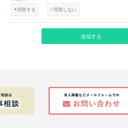
って、本人の同意を得ることが困難であるとき
同意する
同意しない
国の機関若しくは地方公共団体又はその委託を受けた者
遂行することに対して協力する必要がある場合であって
とによって当該事務の遂行に支障を及ぼすおそれがある
【第三者への提供】
送信する
弊社は法律で定められている場合を除いて、応募者の個人情報
得ず第三者に提供・委託することはありません。ただし、官公
により個人情報について開示が求められた場合は、関係法令に
て、応募者の同意なく応募内容を提供することがあります。
【提供の任意性】
応募者が弊社に対して個人情報を提供することは任意です。た
されない場合には、採用の検討ができない場合がありますので
ださい。
【個人情報の開示等について】
貴殿には、貴殿の個人情報の利用目的の通知、開示、内容の訂
の停止、消去及び第三者への提供の停止（以下、「開示等」と
た場合には、遅滞なく対応します。
【統計処理されたデータの利用】
当社は、提供を受けた個人情報をもとに、個人を特定できない