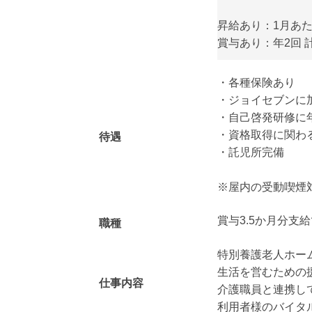
昇給あり：1月あたり 
賞与あり：年2回 計
・各種保険あり
・ジョイセブンに
・自己啓発研修に
・資格取得に関わ
待遇
・託児所完備
※屋内の受動喫煙
賞与3.5か月分支
職種
特別養護老人ホー
生活を営むための
仕事内容
介護職員と連携し
利用者様のバイタ