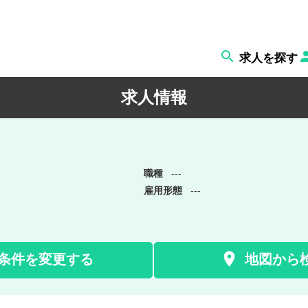

求人を探す
求人情報
職種
---
雇用形態
---

条件を変更する
地図から