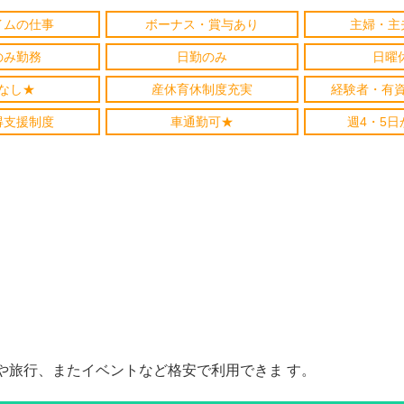
イムの仕事
ボーナス・賞与あり
主婦・主
のみ勤務
日勤のみ
日曜
なし★
産休育休制度充実
経験者・有
得支援制度
車通勤可★
週4・5日
や旅行、またイベントなど格安で利用できま す。