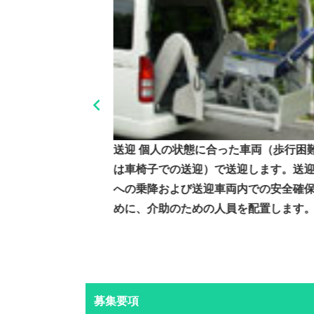

が宿る施設です
送迎 個人の状態に合った車両（歩行困
は車椅子での送迎）で送迎します。送
への乗降および送迎車両内での安全確
めに、介助のための人員を配置します
募集要項