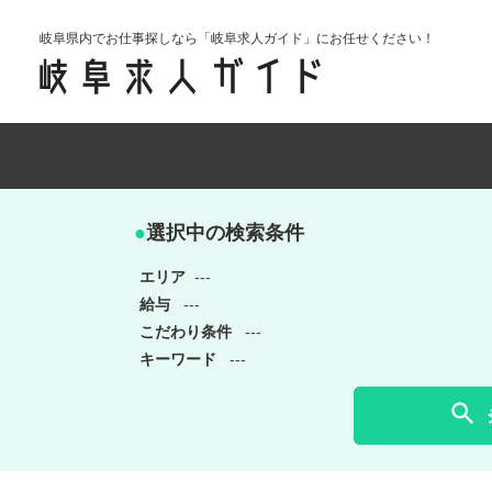
岐阜県内でお仕事探しなら「岐阜求人ガイド」にお任せください！
●
選択中の検索条件
エリア
---
給与
---
こだわり条件
---
キーワード
---
