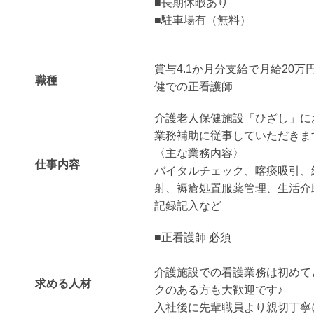
■長期休暇あり
■駐車場有（無料）
賞与4.1か月分支給で月給20万
職種
健での正看護師
介護老人保健施設「ひざし」に
業務補助に従事していただきま
〈主な業務内容〉
仕事内容
バイタルチェック、喀痰吸引、
射、褥瘡処置服薬管理、生活介
記録記入など
■正看護師 必須
介護施設での看護業務は初めて
求める人材
クのある方も大歓迎です♪
入社後に先輩職員より親切丁寧