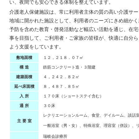
い、夜間でも安心できる体制を整えています。
介護老人保健施設は、常に利用者主体の質の高い介護サー
地域に開かれた施設として、利用者のニーズにきめ細かく
予防を含めた教育・啓発活動など幅広い活動を通じ、在宅
事を目指して、ご利用者・ご家族の皆様が、快適に自分ら
よう支援をしています。
敷地面積
１２，２１８．０７㎡
構 造
鉄筋コンクリート造・３階建
建築面積
４，２４２．８２㎡
延べ床面積
８，４８７．８５㎡
入 所
１７０床（ショートステイ含む）
通 所
３０床
レクリエーションルーム、食堂、デイルーム、談話
主 要 室
一般浴室（男・女）、特殊浴室、理容室（併設）、リ
瑞岐会診療所