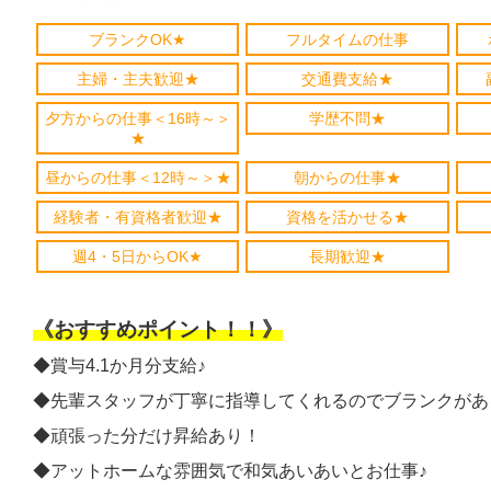
ブランクOK★
フルタイムの仕事
主婦・主夫歓迎★
交通費支給★
夕方からの仕事＜16時～＞
学歴不問★
★
昼からの仕事＜12時～＞★
朝からの仕事★
経験者・有資格者歓迎★
資格を活かせる★
週4・5日からOK★
長期歓迎★
《おすすめポイント！！》
◆賞与4.1か月分支給♪
◆先輩スタッフが丁寧に指導してくれるのでブランクがあ
◆頑張った分だけ昇給あり！
◆アットホームな雰囲気で和気あいあいとお仕事♪