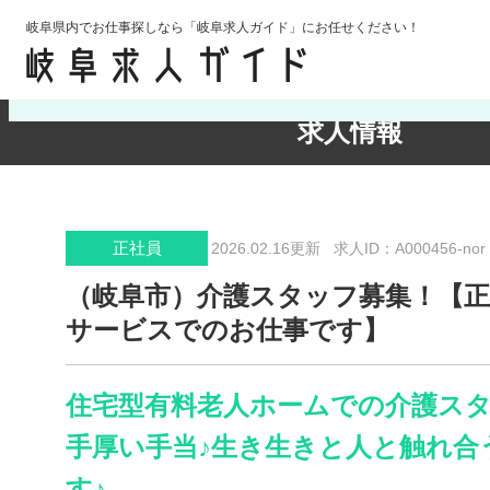
岐阜県内でお仕事探しなら「岐阜求人ガイド」にお任せください！
検索条件の確認・変更
求人情報
正社員
2026.02.16更新
求人ID：A000456-nor
（岐阜市）介護スタッフ募集！【
サービスでのお仕事です】
住宅型有料老人ホームでの介護ス
手厚い手当♪生き生きと人と触れ合
す♪