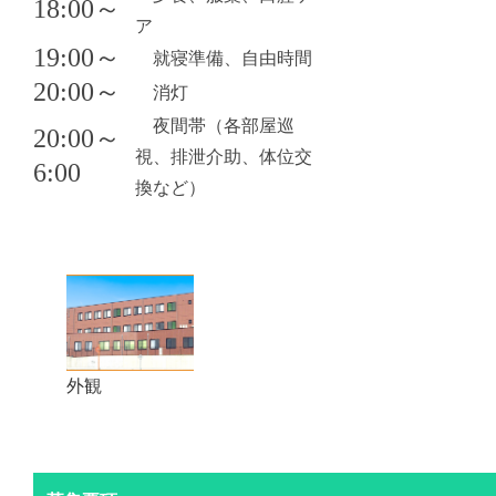
18:00～
ア
19:00～
就寝準備、自由時間
20:00～
消灯
夜間帯（各部屋巡
20:00～
視、排泄介助、体位交
6:00
換など）
外観