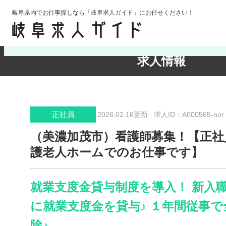
岐阜県内でお仕事探しなら「岐阜求人ガイド」にお任せください！
検索条件の確認・変更
求人情報
正社員
2026.02.16更新
求人ID：A000565-nor
（美濃加茂市）看護師募集！【正社
護老人ホームでのお仕事です】
就業支度金貸与制度を導入！ 新入
に就業支度金を貸与♪ １年間従事で
除♪