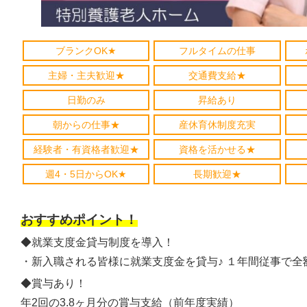
ブランクOK★
フルタイムの仕事
主婦・主夫歓迎★
交通費支給★
日勤のみ
昇給あり
朝からの仕事★
産休育休制度充実
経験者・有資格者歓迎★
資格を活かせる★
週4・5日からOK★
長期歓迎★
おすすめポイント！
◆就業支度金貸与制度を導入！
・新入職される皆様に就業支度金を貸与♪ １年間従事で全
◆賞与あり！
年2回の3.8ヶ月分の賞与支給（前年度実績）