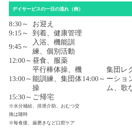
デイサービスの一日の流れ（例）
8:30～
お迎え
9:15～
到着、健康管理
入浴、機能訓
9:45～
練、個別活動
12:00～
昼食、服薬
平行棒体操、機
集団レ
13:00～
能訓練、集団体
14:00～
ーショ
操
ム、歌
15:30～
ご帰宅
※水分補給、排泄介助、おむつ交
換は随時
※毎食後、歯磨きなど口腔ケア