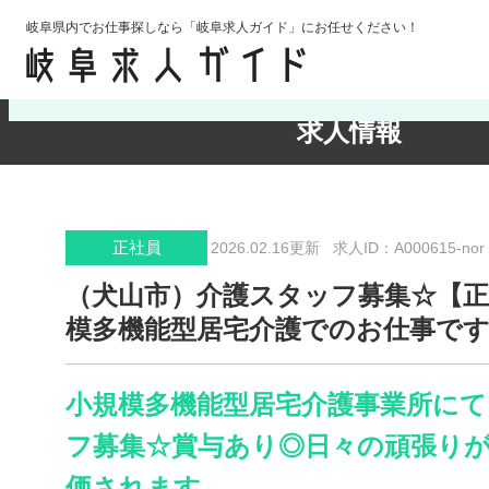
岐阜県内でお仕事探しなら「岐阜求人ガイド」にお任せください！
検索条件の確認・変更
求人情報
正社員
2026.02.16更新
求人ID：A000615-nor
（犬山市）介護スタッフ募集☆【正
模多機能型居宅介護でのお仕事で
小規模多機能型居宅介護事業所にて
フ募集☆賞与あり◎日々の頑張り
価されます