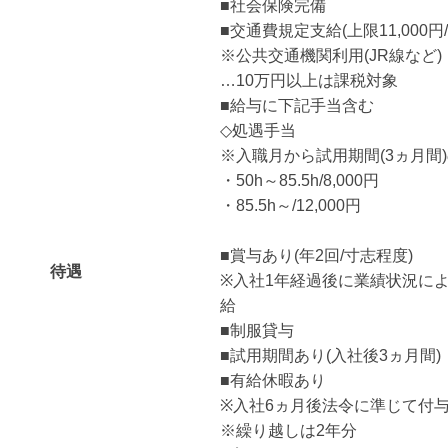
■社会保険完備
■交通費規定支給(上限11,000円/
※公共交通機関利用(JR線など
…10万円以上は課税対象
■給与に下記手当含む
◇処遇手当
※入職月から試用期間(3ヵ月間
・50h～85.5h/8,000円
・85.5h～/12,000円
■賞与あり(年2回/寸志程度)
待遇
※入社1年経過後に業績状況に
給
■制服貸与
■試用期間あり(入社後3ヵ月間)
■有給休暇あり
※入社6ヵ月後法令に準じて付
※繰り越しは2年分