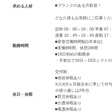
■ブランクのある方歓迎！
求める人材
どなた様もお気軽にご応募くだ
定時 09：00～18：00 早番 07
遅番 10：45～19：45 夜勤 17
■変形労働時間制(1年単位)
勤務時間
■実働8時間、休憩1時間
■16日初めの勤務表
・月単位で16日～15日シフト
交代制
■有給休暇あり
※入社6ヵ月後法令に準じて付
※繰り越しは2年分
休日・休暇
■育児休暇あり
■介護休暇あり
■看護休暇あり