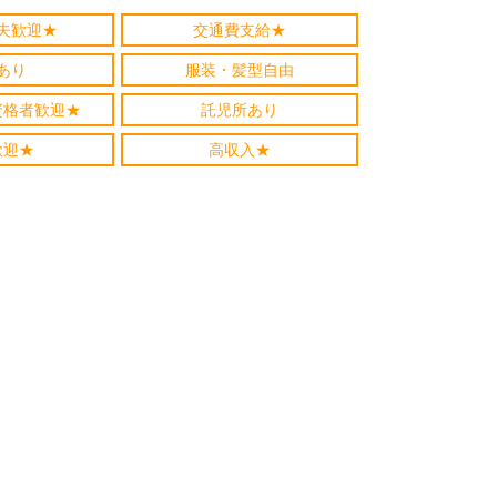
夫歓迎★
交通費支給★
あり
服装・髪型自由
資格者歓迎★
託児所あり
歓迎★
高収入★