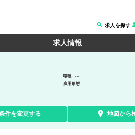

求人を探す
求人情報
職種
---
雇用形態
---

条件を変更する
地図から