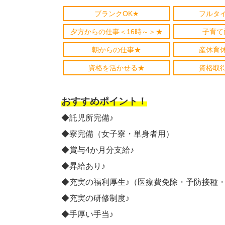
ブランクOK★
フルタ
夕方からの仕事＜16時～＞★
子育て
朝からの仕事★
産休育
資格を活かせる★
資格取
おすすめポイント！
◆託児所完備♪
◆寮完備（女子寮・単身者用）
◆賞与4か月分支給♪
◆昇給あり♪
◆充実の福利厚生♪（医療費免除・予防接種
◆充実の研修制度♪
◆手厚い手当♪