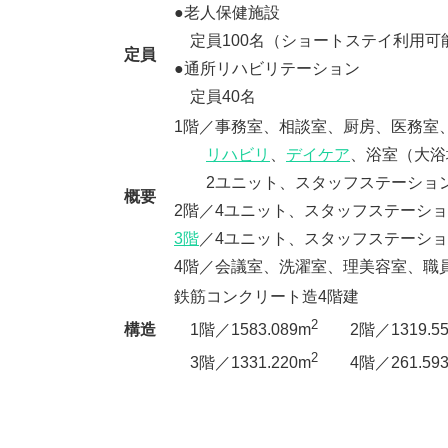
●老人保健施設
定員100名（ショートステイ利用可
定員
●通所リハビリテーション
定員40名
1階／事務室、相談室、厨房、医務室、
リハビリ
、
デイケア
、浴室（大浴
2ユニット、スタッフステーショ
概要
2階／4ユニット、スタッフステーシ
3階
／4ユニット、スタッフステーシ
4階／会議室、洗濯室、理美容室、職
鉄筋コンクリート造4階建
2
構造
1階／1583.089m
2階／1319.55
2
3階／1331.220m
4階／261.59