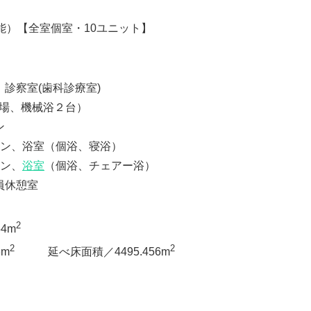
能）【全室個室・10ユニット】
診察室(歯科診療室)
場、機械浴２台）
ン
ョン、浴室（個浴、寝浴）
ョン、
浴室
（個浴、チェアー浴）
員休憩室
2
4m
2
2
3m
延べ床面積／4495.456m