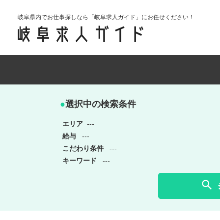
岐阜県内でお仕事探しなら「岐阜求人ガイド」にお任せください！
●
選択中の検索条件
エリア
---
給与
---
こだわり条件
---
キーワード
---
