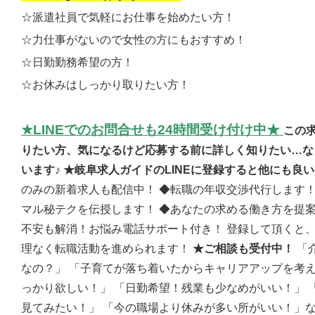
☆派遣社員で気軽にお仕事を始めたい方！
☆力仕事がないので女性の方にもおすすめ！
☆日勤勤務希望の方！
☆お休みはしっかり取りたい方！
★LINEでのお問合せも24時間受け付け中★
この
りたい方、気になるけど応募する前に詳しく知りたい…な
います♪ ★岐阜求人ガイドのLINEに登録すると他にも良
のみの新着求人も配信中！ ◆転職の年収交渉代行します！
マル秘テクを伝授します！ ◆あなたの求める働き方を提案
不安も解消！お悩み電話サポート付き！ 登録して頂くと
理なく転職活動を進められます！
★ご相談も受付中！
「
なの？」 「子育てが落ち着いたからキャリアアップを考え
っかり欲しい！」 「日勤希望！残業も少なめがいい！」 
見てみたい！」 「今の職場より休みが多い所がいい！」