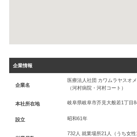
企業情報
医療法人社団 カワムラヤスオ
企業名
（河村病院・河村コート）
岐阜県岐阜市芥見大般若1丁目8
本社所在地
昭和61年
設立
732人 就業場所21人（うち女性