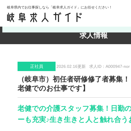
岐阜県内でお仕事探しなら「岐阜求人ガイド」にお任せください！
検索条件の確認・変更
求人情報
正社員
2026.02.16更新
求人ID：A000947-nor
（岐阜市）初任者研修修了者募集！
老健でのお仕事です】
老健での介護スタッフ募集！日勤
ーも充実♪生き生きと人と触れ合う