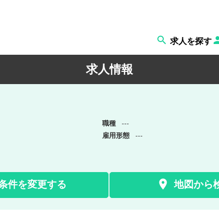

求人を探す
求人情報
職種
---
雇用形態
---

条件を変更する
地図から