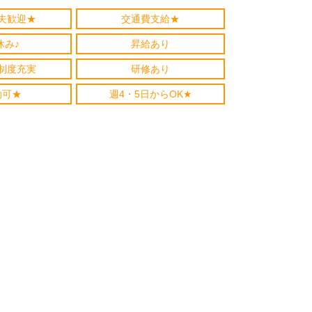
夫歓迎★
交通費支給★
休み♪
昇給あり
制度充実
研修あり
勤可★
週4・5日からOK★