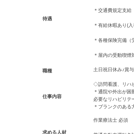
＊交通費規定支給
待遇
＊有給休暇あり(入
＊各種保険完備（
＊屋内の受動喫煙
土日祝日休み♪賞与
職種
◇訪問看護、リハ
＊通院や外出が困
仕事内容
必要なリハビリテ
＊ブランクのある
作業療法士 必須
求める人材