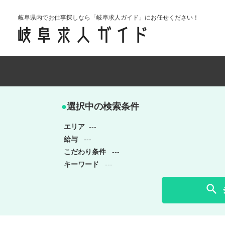
岐阜県内でお仕事探しなら「岐阜求人ガイド」にお任せください！
●
選択中の検索条件
エリア
---
給与
---
こだわり条件
---
キーワード
---
