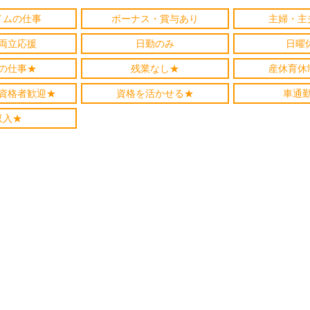
イムの仕事
ボーナス・賞与あり
主婦・主
両立応援
日勤のみ
日曜
の仕事★
残業なし★
産休育休
資格者歓迎★
資格を活かせる★
車通
収入★