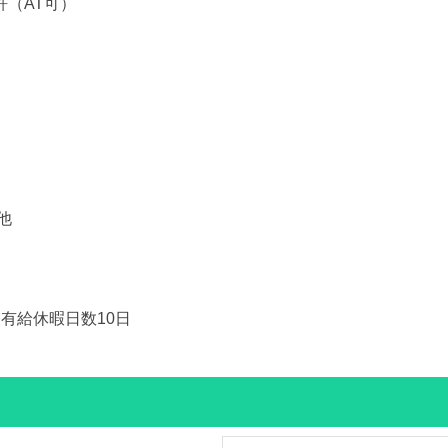
許（AT可）
他
有給休暇日数10日