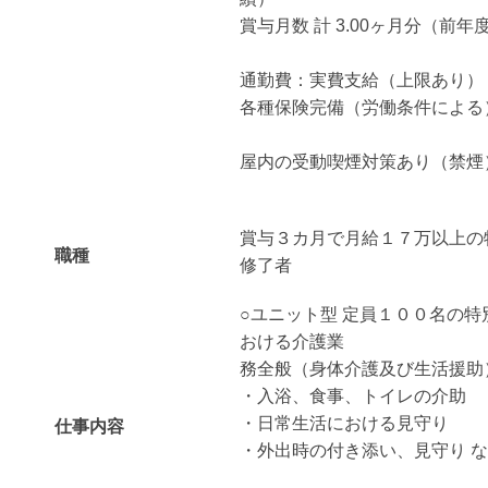
賞与月数 計 3.00ヶ月分（前年
通勤費：実費支給（上限あり） 月額
各種保険完備（労働条件による
屋内の受動喫煙対策あり（禁煙
賞与３カ月で月給１７万以上の
職種
修了者
○ユニット型 定員１００名の
おける介護業
務全般（身体介護及び生活援助
・入浴、食事、トイレの介助
・日常生活における見守り
仕事内容
・外出時の付き添い、見守り 