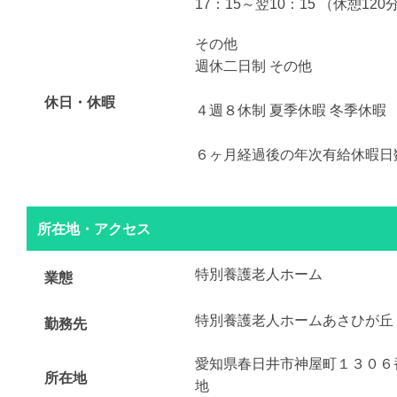
17：15～翌10：15 （休憩12
その他
週休二日制 その他
休日・休暇
４週８休制 夏季休暇 冬季休暇
６ヶ月経過後の年次有給休暇日
所在地・アクセス
特別養護老人ホーム
業態
特別養護老人ホームあさひが丘
勤務先
愛知県春日井市神屋町１３０６
所在地
地