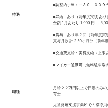
■調整給手当：～３０，０００
待遇
■昇給：あり（前年度実績 あり
金額 1月あたり 1,000 円 ～ 5
■賞与：あり年 2 回（前年度実
賞与月数 計 2.50ヶ月分（前年
■交通費支給：実費支給（上限あり）
■マイカー通勤可（無料駐車場
月給２２万円以上で日勤のみの
職種
育士
児童発達支援事業所での指導員