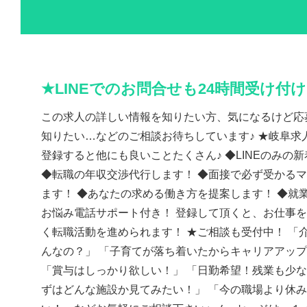
★LINEでのお問合せも24時間受け付
この求人の詳しい情報を知りたい方、気になるけど応
知りたい…などのご相談お待ちしています♪ ★岐阜求人
登録すると他にも良いことたくさん♪ ◆LINEのみの
◆転職の年収交渉代行します！ ◆面接で必ず受かる
ます！ ◆あなたの求める働き方を提案します！ ◆就
お悩み電話サポート付き！ 登録して頂くと、お仕事
く転職活動を進められます！ ★ご相談も受付中！ 「
んなの？」 「子育てが落ち着いたからキャリアアッ
「賞与はしっかり欲しい！」 「日勤希望！残業も少な
ずはどんな施設か見てみたい！」 「今の職場より休