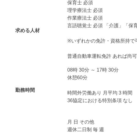
保育士 必須
理学療法士 必須
作業療法士 必須
言語聴覚士 必須 「介護」「保
求める人材
※いずれかの免許・資格所持で
普通自動車運転免許 あれば尚可
08時 30分 ～ 17時 30分
休憩60分
勤務時間
時間外労働あり 月平均 3 時間
36協定における特別条項 なし
月 日 その他
週休二日制 毎 週