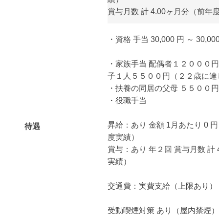
賞与月数 計 4.00ヶ月分（前年
・資格 手当 30,000 円 ～ 30,00
・家族手当 配偶者１２０００
子１人５５００円（２２歳に達
・扶養の同居の父母 ５５００円
・役職手当
昇給：あり 金額 1月あたり 0 円 
待遇
度実績）
賞与：あり 年２回 賞与月数 計 
実績）
交通費：実費支給（上限あり） 月額
受動喫煙対策 あり（屋内禁煙）