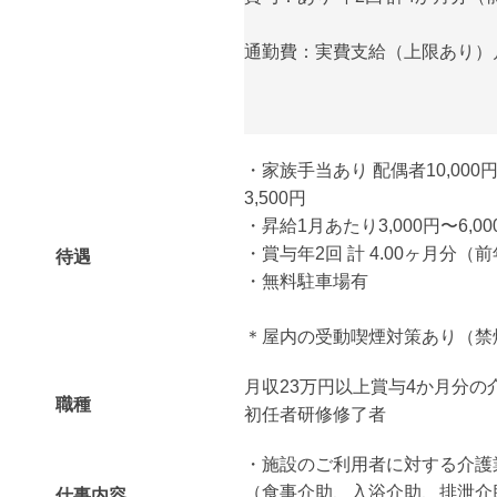
通勤費：実費支給（上限あり）月額
・家族手当あり 配偶者10,000円
3,500円
・昇給1月あたり3,000円〜6,
・賞与年2回 計 4.00ヶ月分（
待遇
・無料駐車場有
＊屋内の受動喫煙対策あり（禁
月収23万円以上賞与4か月分の
職種
初任者研修修了者
・施設のご利用者に対する介護
（食事介助、入浴介助、排泄介
仕事内容