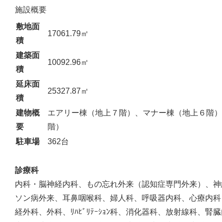
施設概要
敷地面
17061.79㎡
積
建築面
10092.96㎡
積
延床面
25327.87㎡
積
建物概
エアリー棟（地上７階）、マナー棟（地上６階）
要
階）
駐車場
362台
診療科
内科・脳神経内科、もの忘れ外来（認知症専門外来）、神
ソン病外来、耳鼻咽喉科、婦人科、呼吸器内科、心療内科
経外科、外科、ﾘﾊﾋﾞﾘﾃｰｼｮﾝ科、消化器科、放射線科、