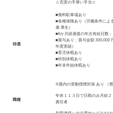
☆充実の手厚い手当☆
■無料駐車場あり
■各種保険あり（労働条件による
康 厚生）
■6か月経過後の年次有給日数：
■賞与あり：賞与金額 300,000 円
待遇
年度実績）
■育児休暇あり
■特別休暇あり
■年末年始休暇あり
※屋内の受動喫煙対策 あり （
年休１１３日で日勤のみ月給２
職種
責任者