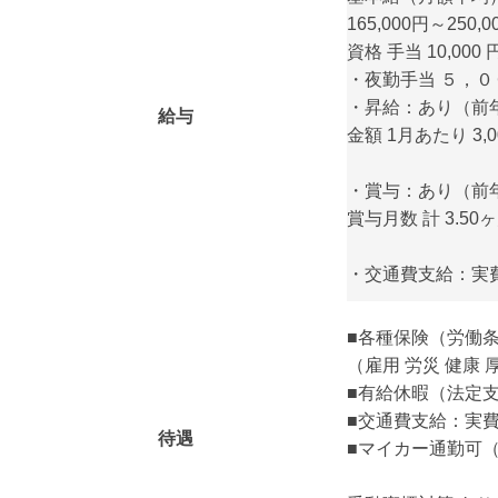
165,000円～250,0
資格 手当 10,000 
・夜勤手当 ５，
・昇給：あり（前
給与
金額 1月あたり 3,
・賞与：あり（前年
賞与月数 計 3.5
・交通費支給：実費
■各種保険（労働
（雇用 労災 健康 
■有給休暇（法定
■交通費支給：実費支
待遇
■マイカー通勤可