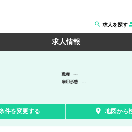

求人を探す
求人情報
職種
---
雇用形態
---

条件を変更する
地図から