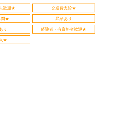
夫歓迎★
交通費支給★
不問★
昇給あり
あり
経験者・有資格者歓迎★
入★