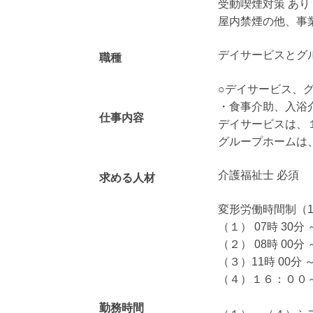
受動喫煙対策 あ
屋内禁煙の他、事
デイサービスとグ
職種
○デイサービス、
・食事介助、入浴
仕事内容
デイサービスは、
グループホームは
介護福祉士 必須
求める人材
変形労働時間制（
（１） 07時 30分 
（２） 08時 00分 
（３）11時 00分 ～
（４）１６：００
勤務時間