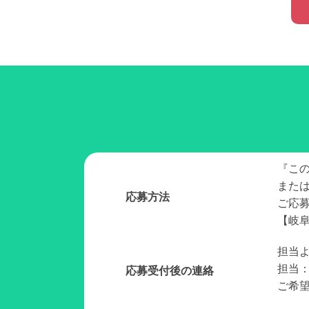
『こ
また
応募方法
ご応
【岐阜
担当
担当
応募受付後の連絡
ご希