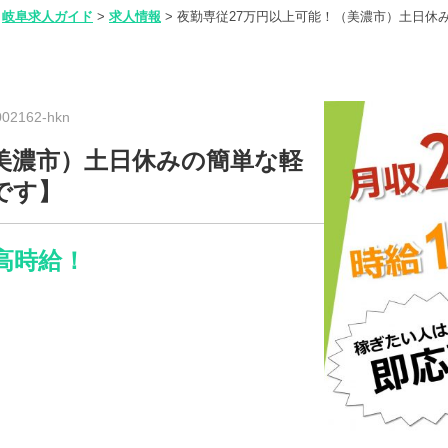
岐阜求人ガイド
>
求人情報
>
夜勤専従27万円以上可能！（美濃市）土日休
2162-hkn
（美濃市）土日休みの簡単な軽
です】
高時給！