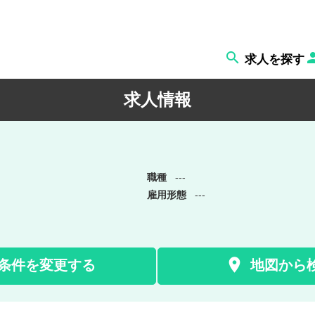

求人を探す
求人情報
職種
---
雇用形態
---

条件を変更する
地図から