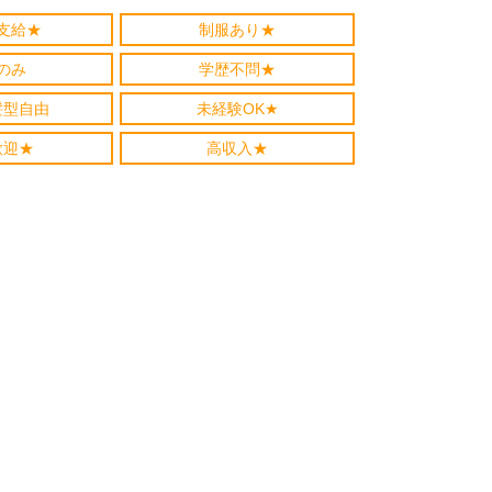
支給★
制服あり★
のみ
学歴不問★
髪型自由
未経験OK★
歓迎★
高収入★