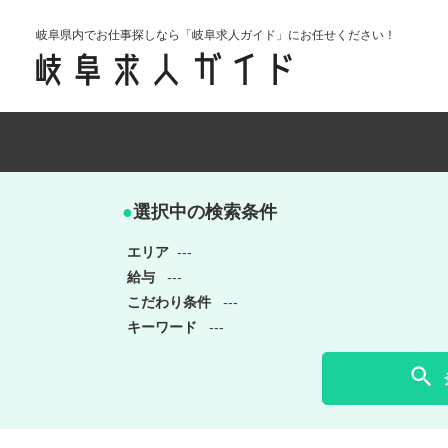
岐阜県内でお仕事探しなら「岐阜求人ガイド」にお任せください！
●
選択中の検索条件
エリア
---
給与
---
こだわり条件
---
キーワード
---
