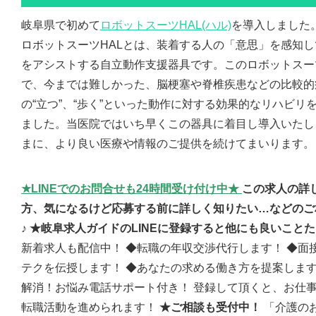
岐阜県で初めて
ロボットスーツHAL(ハル)
を導入しました
ロボットスーツHALとは、装着する人の「意思」を感知
をアシストする自立動作支援器具です。このロボットスー
で、今までは難しかった、脳梗塞や脊椎疾患などの比較的
の“立つ”、“歩く”といった動作に対する効果的なリハビリ
ました。当医院ではいち早くこの器具に着目し導入いたし
まに、より良い医療や情報のご提供を続けてまいります。
★LINEでのお問合せも24時間受け付け中★
この求人の詳
方、気になるけど応募する前に詳しく知りたい…などのご
♪ ★岐阜求人ガイドのLINEに登録すると他にも良いこと
新着求人も配信中！ ◆転職の年収交渉代行します！ ◆面
テクを伝授します！ ◆あなたの求める働き方を提案します
解消！お悩み電話サポート付き！ 登録して頂くと、お仕
転職活動を進められます！
★ご相談も受付中！
「介護の