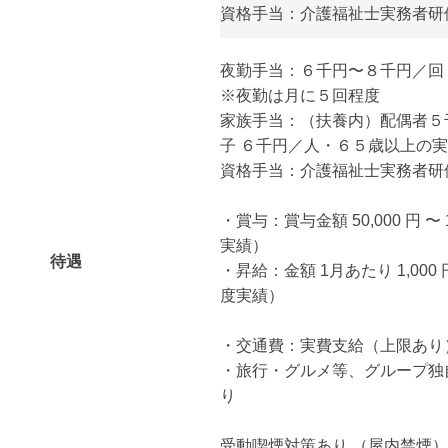
資格手当：介護福祉士実務者研
夜勤手当：６千円〜８千円／回
※夜勤は月に５回程度
家族手当：（扶養内）配偶者５
子 ６千円／人・６５歳以上の実
資格手当：介護福祉士実務者研
・賞与：賞与金額 50,000 円 〜 
実績）
待遇
・昇給：金額 1月あたり 1,000 円
度実績）
・交通費：実費支給（上限あり）月
・旅行・グルメ等、グループ独
り
受動喫煙対策あり （屋内禁煙）