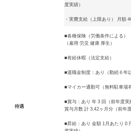
度実績）
・実費支給（上限あり） 月額 40,
■各種保険（労働条件による）
（雇用 労災 健康 厚生）
■有給休暇（法定支給）
■退職金制度：あり（勤続６年
■マイカー通勤可（無料駐車場
■賞与：あり 年 3 回（前年度
待遇
賞与月数 計 3.42ヶ月分（前年
■昇給：あり 金額 1月あたり 0 円
度実績）