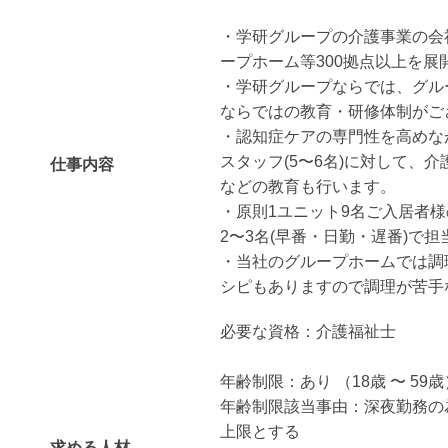
・学研グループの介護事業の会
ープホーム等300拠点以上を展
・学研グループならでは、グル
ならではの教育・研修体制がご
・認知症ケアの専門性を高めな
スタッフ(5〜6名)に対して、
仕事内容
などの教育も行います。
・原則1ユニット9名ご入居者
2〜3名(早番・日勤・遅番)で
・当社のグループホームでは調
シピもありますので調理が苦手
必要な資格：介護福祉士
年齢制限：あり （18歳 〜 59歳
年齢制限該当事由：深夜勤務の
上限とする
求める人材