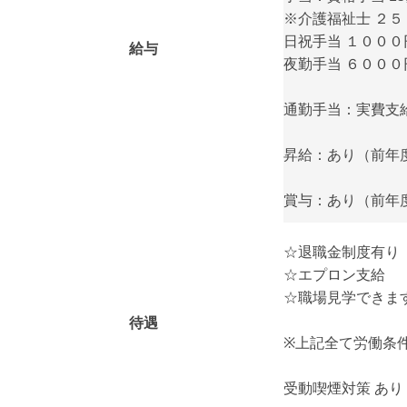
※介護福祉士 ２
日祝手当 １０００
給与
夜勤手当 ６００
通勤手当：実費支給（
昇給：あり（前年度実
賞与：あり（前年度
☆退職金制度有り
☆エプロン支給
☆職場見学できま
待遇
※上記全て労働条
受動喫煙対策 あ