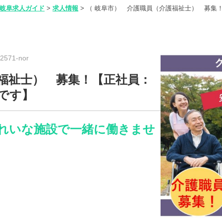
岐阜求人ガイド
>
求人情報
>
（ 岐阜市） 介護職員（介護福祉士） 募集
571-nor
護福祉士） 募集！【正社員：
です】
れいな施設で一緒に働きませ