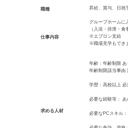
昇給、賞与、日祝
職種
グループホームに
（入浴・排泄・食
※エプロン支給
仕事内容
※職場見学もでき
年齢：年齢制限 あり
年齢制限該当事由
学歴：高校以上 必
必要な経験等： あ
求める人材
必要なPCスキル
必要な免許。資格