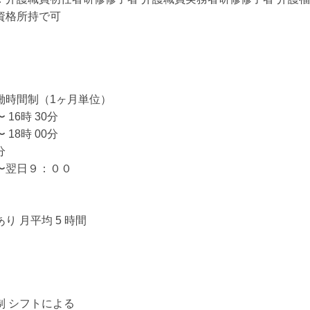
資格所持で可
働時間制（1ヶ月単位）
〜 16時 30分
〜 18時 00分
分
〜翌日９：００
り 月平均 5 時間
制 シフトによる