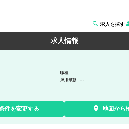

求人を探す
求人情報
職種
---
雇用形態
---

条件を変更する
地図から