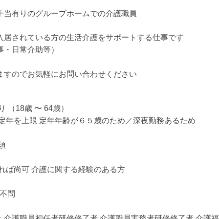
手当有りのグループホームでの介護職員
入居されている方の生活介護をサポートする仕事です
事・日常介助等）
ますのでお気軽にお問い合わせください
 （18歳 〜 64歳）
 定年を上限 定年年齢が６５歳のため／深夜勤務あるため
須
れば尚可 介護に関する経験のある方
：不問
：介護職員初任者研修修了者 介護職員実務者研修修了者 介護福