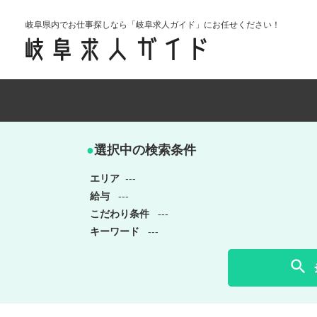
岐阜県内でお仕事探しなら「岐阜求人ガイド」にお任せください！
●
選択中の検索条件
エリア
---
給与
---
こだわり条件
---
キーワード
---
