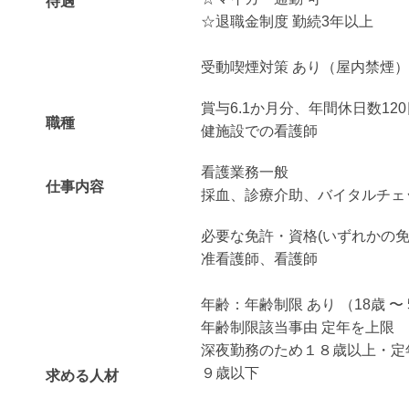
待遇
☆退職金制度 勤続3年以上
受動喫煙対策 あり（屋内禁煙）
賞与6.1か月分、年間休日数12
職種
健施設での看護師
看護業務一般
仕事内容
採血、診療介助、バイタルチェ
必要な免許・資格(いずれかの免
准看護師、看護師
年齢：年齢制限 あり （18歳 〜 
年齢制限該当事由 定年を上限
深夜勤務のため１８歳以上・定
９歳以下
求める人材