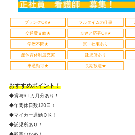
ブランクOK★
フルタイムの仕事
交通費支給★
友達と応募OK★
学歴不問★
寮・社宅あり
産休育休制度充実
託児所あり
車通勤可★
長期歓迎★
おすすめポイント！
◆賞与6.1カ月分あり！
◆年間休日数120日！
◆マイカー通勤ＯＫ！
◆託児所あり！
◆残業少なめ！