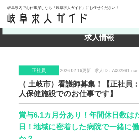
岐阜県内でお仕事探しなら「岐阜求人ガイド」にお任せください！
検索条件の確認・変更
求人情報
正社員
2026.02.16更新
求人ID：A002981-nor
（ 土岐市）看護師募集！【正社員
人保健施設でのお仕事です】
賞与6.1カ月分あり！年間休日数はた
日！地域に密着した病院で一緒に
か？