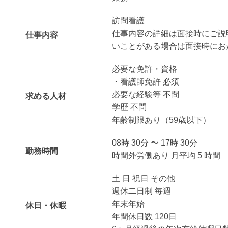
訪問看護
仕事内容の詳細は面接時にご説
仕事内容
いことがある場合は面接時にお
必要な免許・資格
・看護師免許 必須
必要な経験等 不問
求める人材
学歴 不問
年齢制限あり（59歳以下）
08時 30分 〜 17時 30分
勤務時間
時間外労働あり 月平均 5 時間
土 日 祝日 その他
週休二日制 毎週
年末年始
休日・休暇
年間休日数 120日