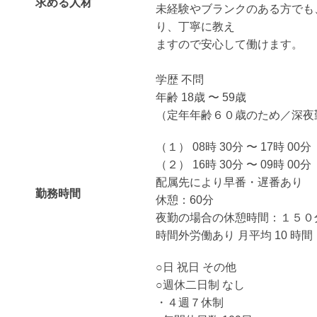
求める人材
未経験やブランクのある方でも
り、丁寧に教え
ますので安心して働けます。
学歴 不問
年齢 18歳 〜 59歳
（定年年齢６０歳のため／深夜
（１） 08時 30分 〜 17時 00分
（２） 16時 30分 〜 09時 00分
配属先により早番・遅番あり
勤務時間
休憩：60分
夜勤の場合の休憩時間：１５０
時間外労働あり 月平均 10 時間
○日 祝日 その他
○週休二日制 なし
・４週７休制