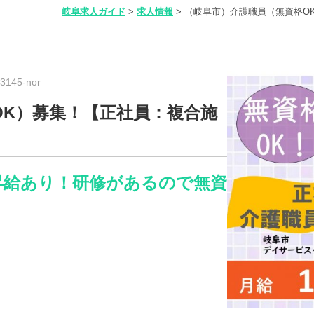
岐阜求人ガイド
>
求人情報
>
（岐阜市）介護職員（無資格O
145-nor
OK）募集！【正社員：複合施
昇給あり！研修があるので無資