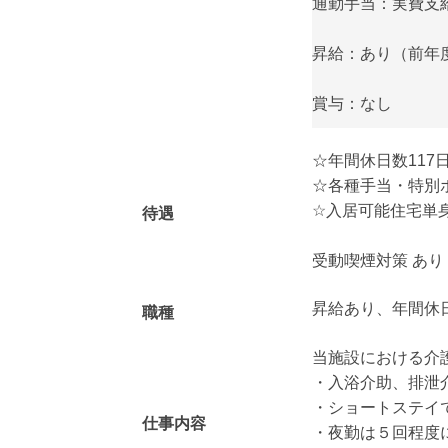
通勤手当：実費支給（
昇給：あり（前年度実
賞与：なし
☆年間休日数117
☆各種手当・特別
☆入居可能住宅単身
待遇
受動喫煙対策 あ
昇給あり、年間休
職種
当施設における介
・入浴介助、排泄
・ショートステイ
仕事内容
・夜勤は５回程度