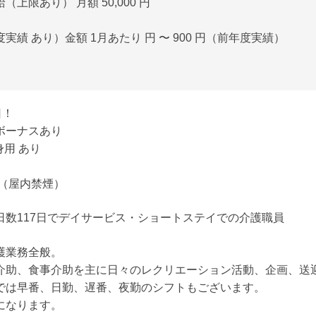
上限あり） 月額 50,000 円
績 あり）金額 1月あたり 円 〜 900 円（前年度実績）
日！
ボーナスあり
用 あり
り（屋内禁煙）
日数117日でデイサービス・ショートステイでの介護職員
護業務全般。
介助、食事介助を主に日々のレクリエーション活動、企画、送
では早番、日勤、遅番、夜勤のシフトもございます。
になります。