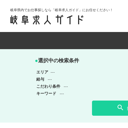
岐阜県内でお仕事探しなら「岐阜求人ガイド」にお任せください！
●
選択中の検索条件
エリア
---
給与
---
こだわり条件
---
キーワード
---
