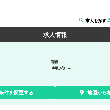

求人を探す
求人情報
職種
---
雇用形態
---

条件を変更する
地図から