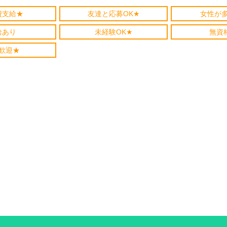
費支給★
友達と応募OK★
女性が
給あり
未経験OK★
無資
歓迎★