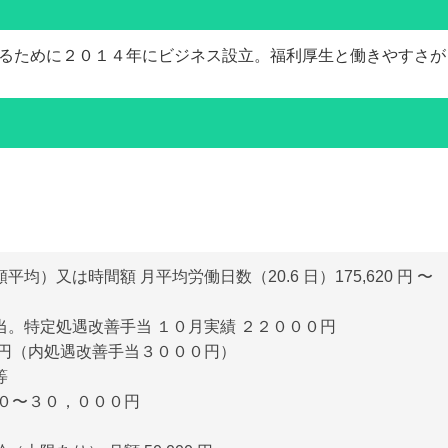
するために２０１４年にビジネス設立。福利厚生と働きやすさが
均）又は時間額 月平均労働日数（20.6 日）175,620 円 〜
当。特定処遇改善手当 １０月実績 ２２０００円
０円（内処遇改善手当３０００円）
等
００〜３０，０００円