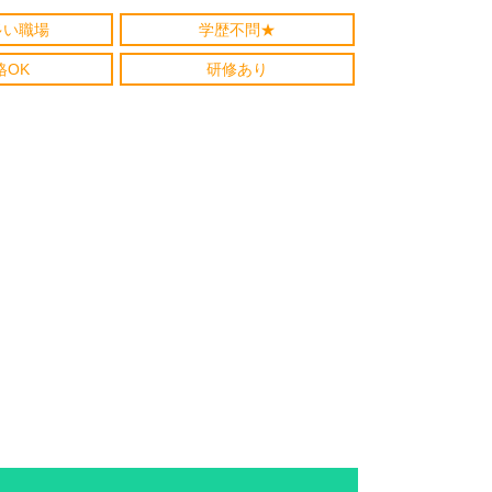
多い職場
学歴不問★
格OK
研修あり