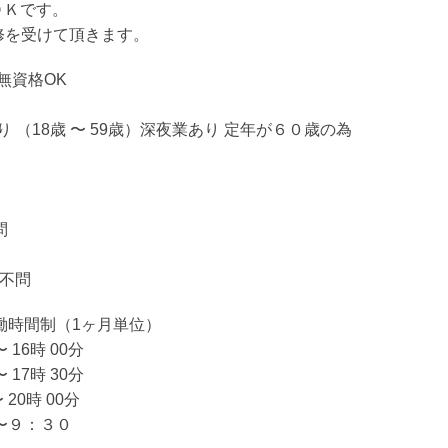
ＯＫです。
修を受けて頂きます。
無資格OK
 （18歳 〜 59歳）深夜業あり 定年が６０歳の為
問
：不問
働時間制（1ヶ月単位）
〜 16時 00分
〜 17時 30分
 20時 00分
〜９：３０