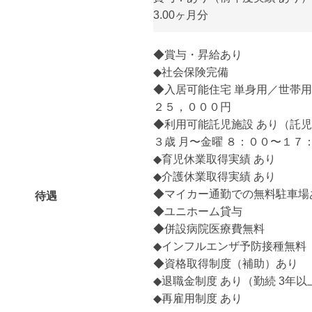
3.00ヶ月分
◆賞与・昇給あり
◆社会保険完備
◆入居可能住宅 単身用／世帯用
２５，０００円
◆利用可能託児施設 あり（託児
３歳 月〜金曜 ８：００〜１７
◆育児休業取得実績 あり
◆介護休業取得実績 あり
◆マイカー通勤での無料駐車場
待遇
◆ユニホーム貸与
◆併設病院医療費無料
◆インフルエンザ予防接種無料
◆資格取得制度（補助）あり
◆退職金制度 あり（勤続 3年以
◆再雇用制度 あり