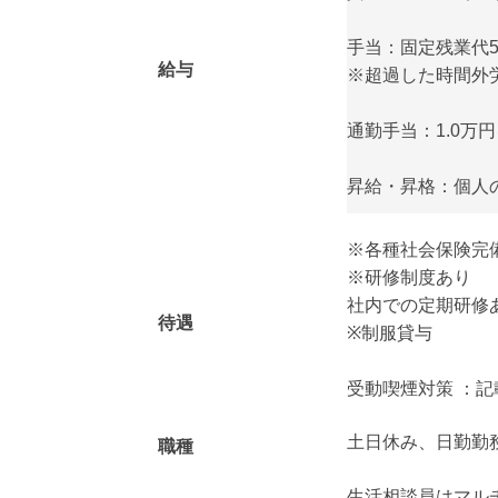
手当：固定残業代50
給与
※超過した時間外
通勤手当：1.0万
昇給・昇格：個人
※各種社会保険完
※研修制度あり
社内での定期研修
待遇
※制服貸与
受動喫煙対策 ：記
土日休み、日勤勤
職種
生活相談員はマル