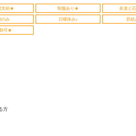
費支給★
制服あり★
友達と応
勤のみ
日曜休み♪
昇給
勤可★
る方