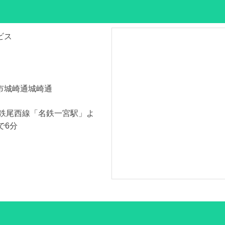
ビス
市城崎通城崎通
名鉄尾西線「名鉄一宮駅」よ
で6分