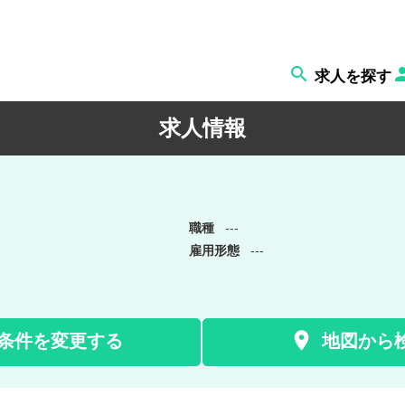

求人を探す
求人情報
職種
---
雇用形態
---

条件を変更する
地図から