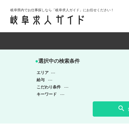
岐阜県内でお仕事探しなら「岐阜求人ガイド」にお任せください！
●
選択中の検索条件
エリア
---
給与
---
こだわり条件
---
キーワード
---
