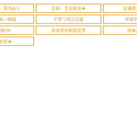
・賞与あり
主婦・主夫歓迎★
交通費
多い職場
子育て両立応援
学歴
格OK
産休育休制度充実
研修
歓迎★