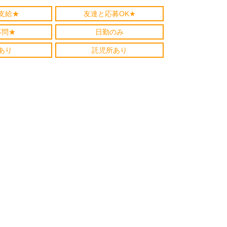
支給★
友達と応募OK★
不問★
日勤のみ
あり
託児所あり