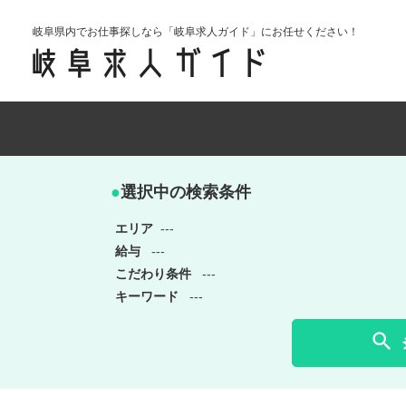
岐阜県内でお仕事探しなら「岐阜求人ガイド」にお任せください！
●
選択中の検索条件
エリア
---
給与
---
こだわり条件
---
キーワード
---
