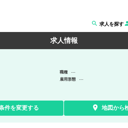

求人を探す
求人情報
職種
---
雇用形態
---

条件を変更する
地図から