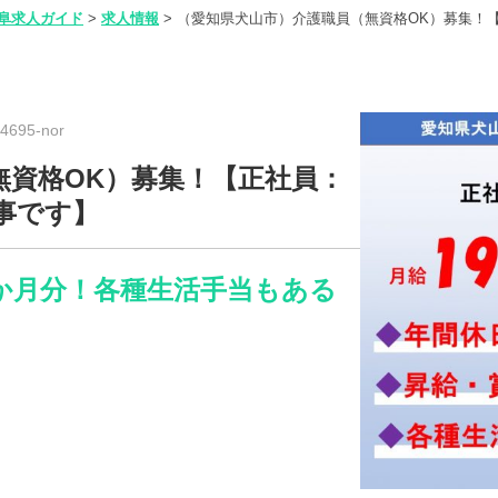
阜求人ガイド
>
求人情報
>
（愛知県犬山市）介護職員（無資格OK）募集！
695-nor
無資格OK）募集！【正社員：
事です】
0か月分！各種生活手当もある