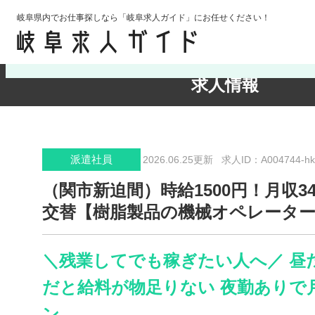
岐阜県内でお仕事探しなら「岐阜求人ガイド」にお任せください！
検索条件の確認・変更
求人情報
派遣社員
2026.06.25更新
求人ID：A004744-hk
（関市新迫間）時給1500円！月収3
交替【樹脂製品の機械オペレーター
＼残業してでも稼ぎたい人へ／ 昼
だと給料が物足りない 夜勤ありで月
ン