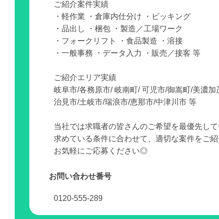
ご紹介案件実績
・軽作業 ・倉庫内仕分け ・ピッキング
・品出し ・梱包 ・製造／工場ワーク
・フォークリフト ・食品製造 ・溶接
・一般事務 ・データ入力 ・販売／接客 等
ご紹介エリア実績
岐阜市/各務原市/ 岐南町/ 可児市/御嵩町/美濃加
治見市/土岐市/瑞浪市/恵那市/中津川市 等
当社では求職者の皆さんのご希望を最優先して
求めている条件に合わせて、適切な案件をご紹
お気軽にご応募ください◎
お問い合わせ番号
0120-555-289