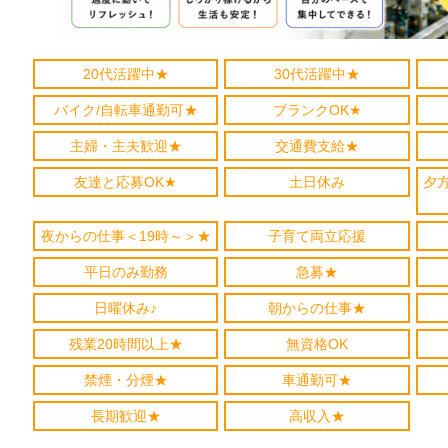
20代活躍中★
30代活躍中★
バイク/自転車通勤可★
ブランクOK★
主婦・主夫歓迎★
交通費支給★
友達と応募OK★
土日休み
夕
夜からの仕事＜19時～＞★
子育て両立応援
平日のみ勤務
急募★
日曜休み♪
朝からの仕事★
残業20時間以上★
無資格OK
禁煙・分煙★
車通勤可★
長期歓迎★
高収入★