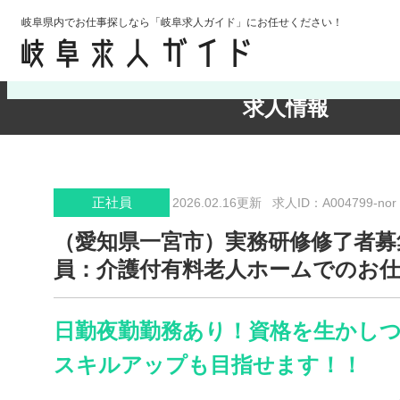
岐阜県内でお仕事探しなら「岐阜求人ガイド」にお任せください！
検索条件の確認・変更
求人情報
正社員
2026.02.16更新
求人ID：A004799-nor
（愛知県一宮市）実務研修修了者募
員：介護付有料老人ホームでのお
日勤夜勤勤務あり！資格を生かし
スキルアップも目指せます！！