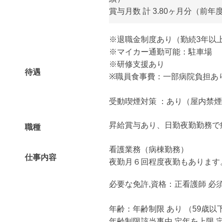
賞与月数 計 3.80ヶ月分（前年
※退職金制度あり（勤続3年以
※マイカー通勤可能：駐車場
※研修支援あり
待遇
※職員食事費：一部病院負担あ
受動喫煙対策 ：あり（屋内禁
昇給賞与あり、日勤夜勤勤務で
職種
看護業務（病棟勤務）
仕事内容
夜勤月６回程度夜勤もあります
必要な免許,資格：正看護師 必
年齢：年齢制限 あり （59歳以
年齢制限該当事由 定年を上限 