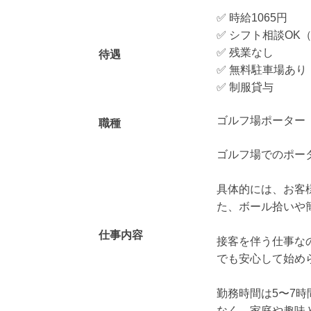
✅ 時給1065円
✅ シフト相談OK
✅ 残業なし
待遇
✅ 無料駐車場あり
✅ 制服貸与
ゴルフ場ポーター
職種
ゴルフ場でのポー
具体的には、お客
た、ボール拾いや
仕事内容
接客を伴う仕事な
でも安心して始められ
勤務時間は5〜7
なく、家庭や趣味と