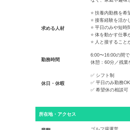
⭐️ 扶養内勤務を
⭐️ 接客経験を活
⭐️ 平日のみや短
求める人材
⭐️ 体を動かす仕
⭐️ 人と接するこ
6:00〜16:00の
勤務時間
休憩：60分／残業
✅ シフト制
✅ 平日のみ勤務O
休日・休暇
✅ 希望休の相談可
所在地・アクセス
ゴルフ場運営