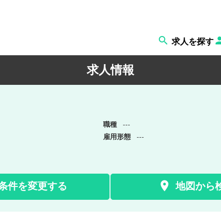

求人を探す
求人情報
職種
---
雇用形態
---

条件を変更する
地図から