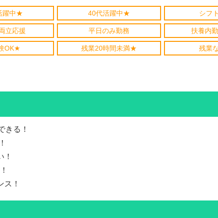
活躍中★
40代活躍中★
シフ
両立応援
平日のみ勤務
扶養内勤
験OK★
残業20時間未満★
残業
立できる！
！
い！
る！
ンス！