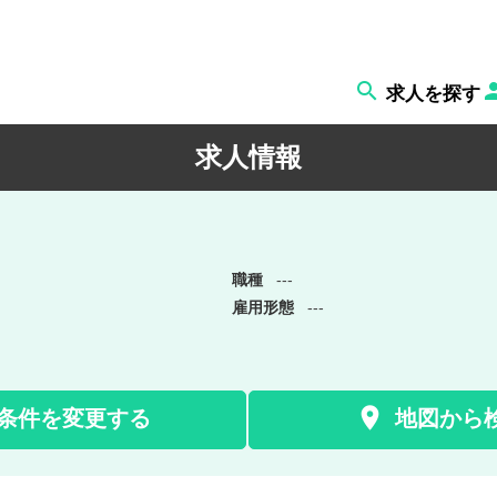

求人を探す
求人情報
職種
---
雇用形態
---

条件を変更する
地図から