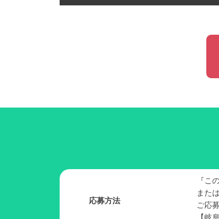
『こ
また
応募方法
ご応
【岐阜