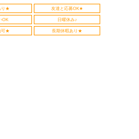
あり★
友達と応募OK★
いOK
日曜休み♪
勤可★
長期休暇あり★