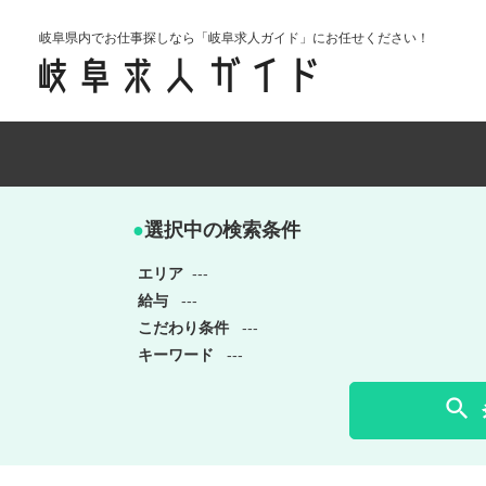
岐阜県内でお仕事探しなら「岐阜求人ガイド」にお任せください！
●
選択中の検索条件
エリア
---
給与
---
こだわり条件
---
キーワード
---
