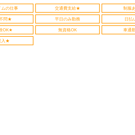
イムの仕事
交通費支給★
制服
不問★
平日のみ勤務
日払
験OK★
無資格OK
車通
収入★