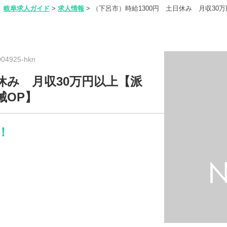
岐阜求人ガイド
>
求人情報
>
（下呂市）時給1300円 土日休み 月収30
4925-hkn
休み 月収30万円以上【派
械OP】
！