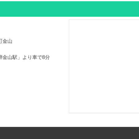
町金山
騨金山駅」より車で8分