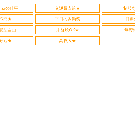
イムの仕事
交通費支給★
制服
不問★
平日のみ勤務
日勤
髪型自由
未経験OK★
無資
歓迎★
高収入★