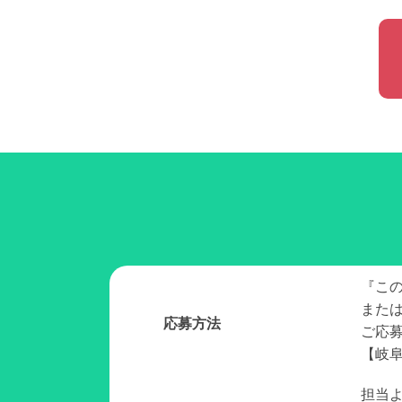
『こ
また
応募方法
ご応
【岐阜
担当