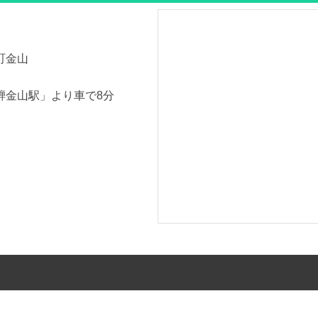
町金山
騨金山駅」より車で8分