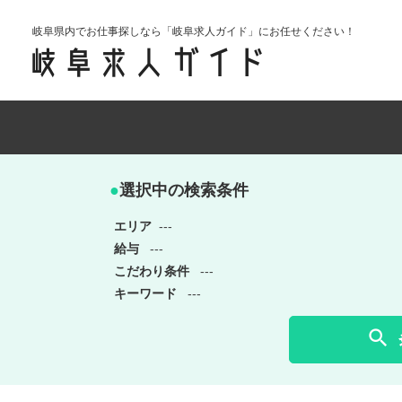
岐阜県内でお仕事探しなら「岐阜求人ガイド」にお任せください！
●
選択中の検索条件
エリア
---
給与
---
こだわり条件
---
キーワード
---
