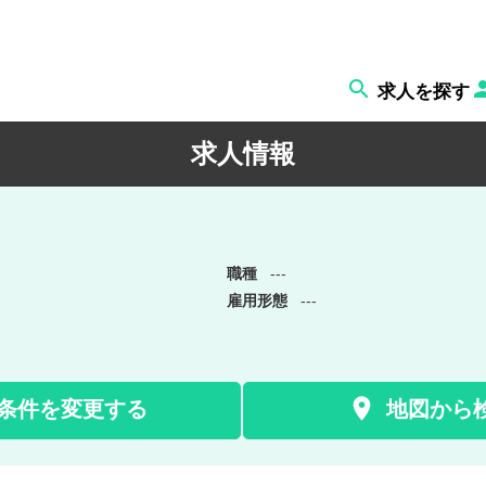

求人を探す
求人情報
職種
---
雇用形態
---

条件を変更する
地図から