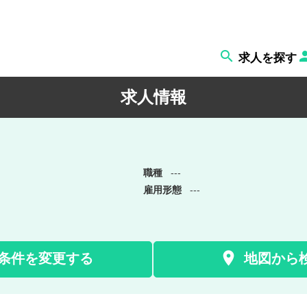

求人を探す
求人情報
職種
---
雇用形態
---

条件を変更する
地図から