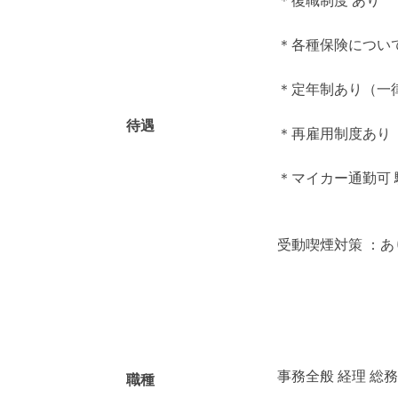
＊復職制度 あり
＊各種保険につい
＊定年制あり（一律
待遇
＊再雇用制度あり
＊マイカー通勤可
受動喫煙対策 ：
事務全般 経理 総
職種