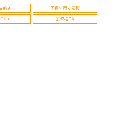
支給★
子育て両立応援
OK★
無資格OK