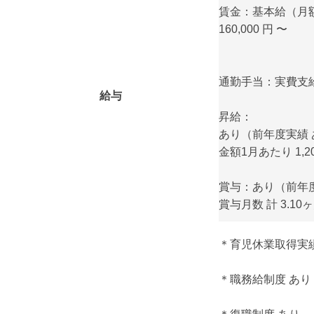
賃金：基本給（月額
160,000 円 〜
通勤手当：実費支給
給与
昇給：
あり（前年度実績 
金額1月あたり 1,2
賞与：あり（前年度
賞与月数 計 3.1
＊育児休業取得実
＊職務給制度 あり