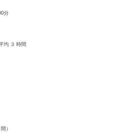
00分
平均 ３ 時間
日間）