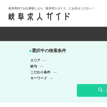
岐阜県内でお仕事探しなら「岐阜求人ガイド」にお任せください！
●
選択中の検索条件
エリア
---
給与
---
こだわり条件
---
キーワード
---
