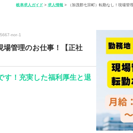
岐阜求人ガイド
>
求人情報
>
（加茂郡七宗町）転勤なし！現場管理
667-nor-1
現場管理のお仕事！【正社
です！充実した福利厚生と退