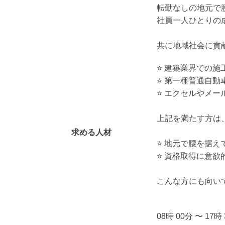
転勤なしの地元で
社員一人ひとりの
共に地域社会に貢
⭐️ 建築業界での
⭐️ 第一種普通自
⭐️ エクセルやメ
上記を満たす方は
求める人材
⭐️ 地元で腰を据
⭐️ 資格取得に意欲
こんな方にも向い
08時 00分 〜 1