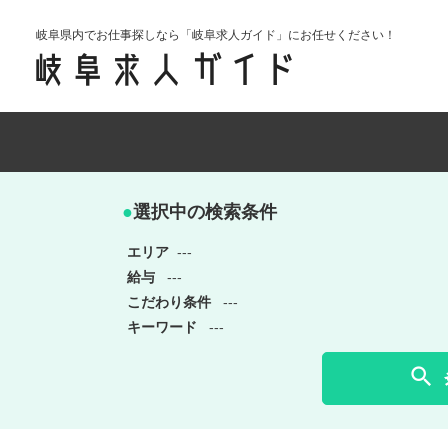
岐阜県内でお仕事探しなら「岐阜求人ガイド」にお任せください！
●
選択中の検索条件
エリア
---
給与
---
こだわり条件
---
キーワード
---
