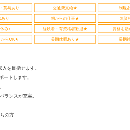
・賞与あり
交通費支給★
制服
給あり
朝からの仕事★
無資
休み♪
経験者・有資格者歓迎★
資格を活
日からOK★
長期休暇あり★
長期
収入を目指せます。
ポートします。
。
フバランスが充実。
ちの方