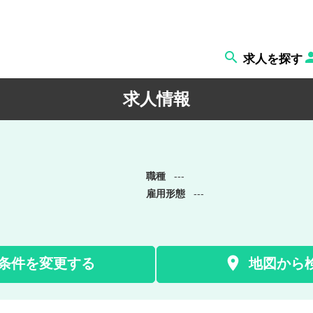

求人を探す
求人情報
職種
---
雇用形態
---

条件を変更する
地図から