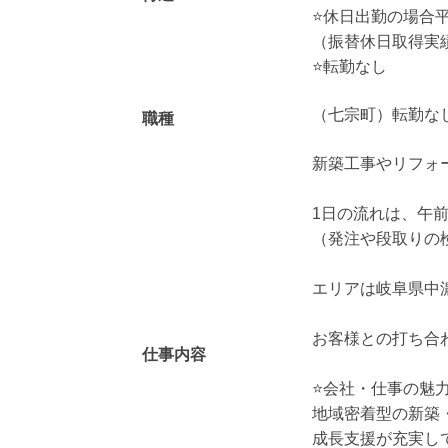
⭐️休日出勤の場合
（振替休日取得実績
⭐️転勤なし
（七宗町）転勤な
職種
新築工事やリフォ
1日の流れは、午
（発注や段取りの
エリアは岐阜県中
お客様との打ち合
仕事内容
⭐️会社・仕事の魅力
地域密着型の新築
成長支援が充実し