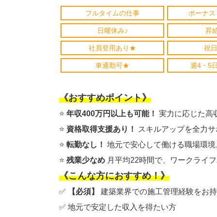
フルタイムの仕事
ボーナス
日曜休み♪
昇
社員登用あり★
祝日
車通勤可★
週4・5
《おすすめポイント》
⭐️
年収400万円以上も可能！
実力に応じた高
⭐️
資格取得支援あり！
スキルアップを全力サ
⭐️
転勤なし！
地元で安心して働ける職場環境
⭐️
残業少なめ
月平均22時間で、ワークライ
《こんな方におすすめ！》
✅
【必須】
建築業界での施工管理経験をお持
✅ 地元で安定した収入を得たい方