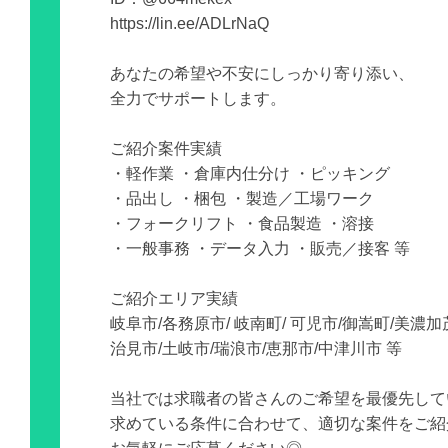
https://lin.ee/ADLrNaQ
あなたの希望や不安にしっかり寄り添い、
全力でサポートします。
ご紹介案件実績
・軽作業 ・倉庫内仕分け ・ピッキング
・品出し ・梱包 ・製造／工場ワーク
・フォークリフト ・食品製造 ・溶接
・一般事務 ・データ入力 ・販売／接客 等
ご紹介エリア実績
岐阜市/各務原市/ 岐南町/ 可児市/御嵩町/美濃加
治見市/土岐市/瑞浪市/恵那市/中津川市 等
当社では求職者の皆さんのご希望を最優先して
求めている条件に合わせて、適切な案件をご紹