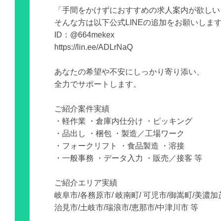
「手間をかけずにおすすめの求人案内が欲しい
そんな方は以下公式LINEの追加をお願いしま
ID：@664mekex
https://lin.ee/ADLrNaQ
あなたの希望や不安にしっかり寄り添い、
全力でサポートします。
ご紹介案件実績
・軽作業 ・倉庫内仕分け ・ピッキング
・品出し ・梱包 ・製造／工場ワーク
・フォークリフト ・食品製造 ・溶接
・一般事務 ・データ入力 ・販売／接客 等
ご紹介エリア実績
岐阜市/各務原市/ 岐南町/ 可児市/御嵩町/美濃加
治見市/土岐市/瑞浪市/恵那市/中津川市 等