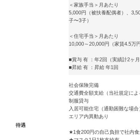
＜家族手当＞月あたり
5,000円（被扶養配偶者）、3,5
子〜3子）
＜住宅手当＞月あたり
10,000～20,000円（家賃4.
■賞与 有 ：年2回（実績計2ヶ
■昇給 有 ：昇給 年1回
社会保険完備
交通費全額支給（当社規定によ
制服貸与
入居可能住宅（通勤困難な場合
エリア内異動あり
待遇
★1食200円の自己負担で社内
★マスク1日1枚支給有