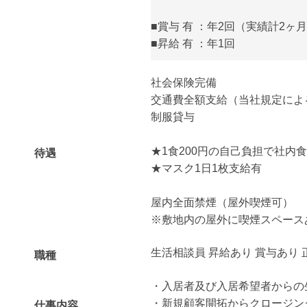
■賞与 有 ：年2回（実績計2ヶ
■昇給 有 ：年1回
社会保険完備
交通費全額支給（当社規定によ
制服貸与
★1食200円の自己負担で社内
待遇
★マスク1日1枚支給有
屋内全面禁煙（屋外喫煙可）
※敷地内の屋外に喫煙スペース
生活相談員 昇給あり 賞与あり 
職種
・入居者及び入居希望者からの
・新規顧客開拓からクロージン
仕事内容