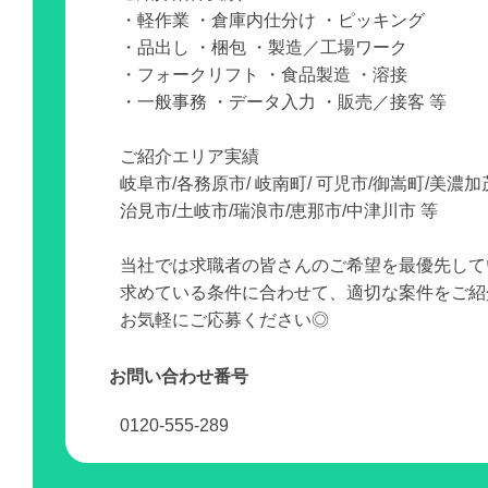
・軽作業 ・倉庫内仕分け ・ピッキング
・品出し ・梱包 ・製造／工場ワーク
・フォークリフト ・食品製造 ・溶接
・一般事務 ・データ入力 ・販売／接客 等
ご紹介エリア実績
岐阜市/各務原市/ 岐南町/ 可児市/御嵩町/美濃加
治見市/土岐市/瑞浪市/恵那市/中津川市 等
当社では求職者の皆さんのご希望を最優先して
求めている条件に合わせて、適切な案件をご紹
お気軽にご応募ください◎
お問い合わせ番号
0120-555-289