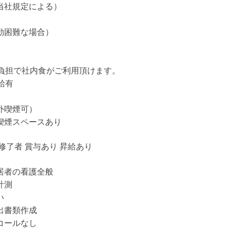
当社規定による）
勤困難な場合）
己負担で社内食がご利用頂けます。
給有
外喫煙可）
喫煙スペースあり
修了者 賞与あり 昇給あり
居者の看護全般
計測
い
出書類作成
コールなし