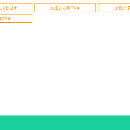
主夫歓迎★
友達と応募OK★
女性が
歓迎★