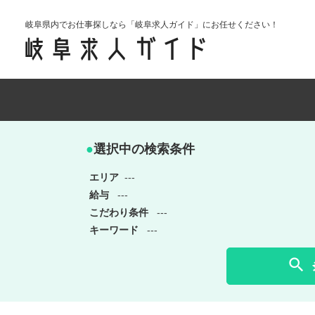
岐阜県内でお仕事探しなら「岐阜求人ガイド」にお任せください！
●
選択中の検索条件
エリア
---
給与
---
こだわり条件
---
キーワード
---
