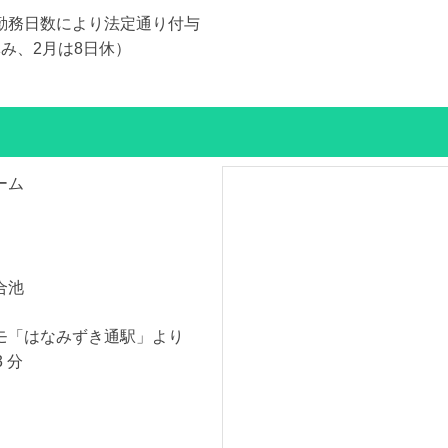
勤務日数により法定通り付与
み、2月は8日休）
ーム
合池
モ「はなみずき通駅」より
 分