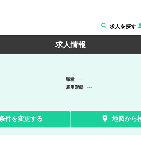

求人を探す
求人情報
職種
---
雇用形態
---

条件を変更する
地図から