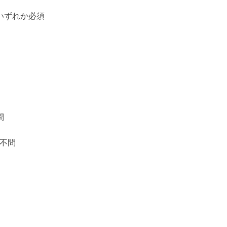
いずれか必須
問
：不問