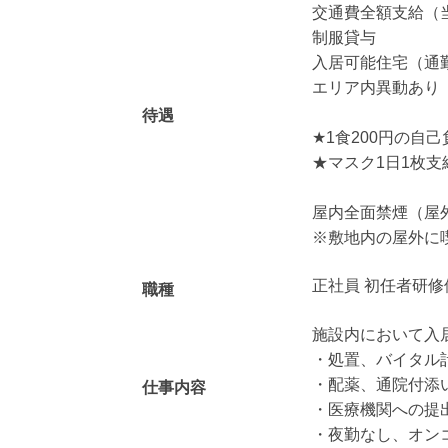
交通費全額支給（
制服貸与
入居可能住宅（通
エリア内異動あり
待遇
★1食200円の自
★マスク1日1枚支
屋内全面禁煙（屋
※敷地内の屋外に
正社員 初任者研修
職種
施設内において入
・処置、バイタル
・配薬、通院付添
仕事内容
・医療機関への提
・夜勤なし、オン