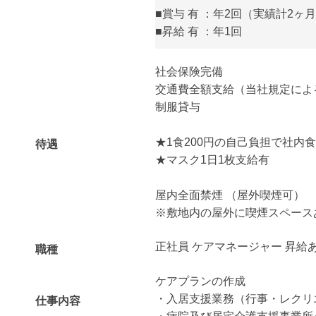
■賞与 有 ：年2回（実績計2ヶ
■昇給 有 ：年1回
社会保険完備
交通費全額支給（当社規定によ
制服貸与
★1食200円の自己負担で社内
待遇
★マスク1日1枚支給有
屋内全面禁煙 （屋外喫煙可）
※敷地内の屋外に喫煙スペース
正社員 ケアマネージャー 昇給
職種
ケアプランの作成
・入居支援業務（行事・レクリ
仕事内容